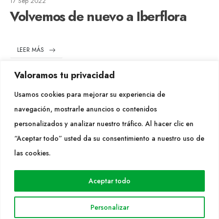
17 Sep 2022
Volvemos de nuevo a Iberflora
LEER MÁS
Valoramos tu privacidad
Usamos cookies para mejorar su experiencia de
navegación, mostrarle anuncios o contenidos
personalizados y analizar nuestro tráfico. Al hacer clic en
17 Jun 2022
“Aceptar todo” usted da su consentimiento a nuestro uso de
1a edición de Garden Masterclass
las cookies.
en España
Aceptar todo
LEER MÁS
Personalizar