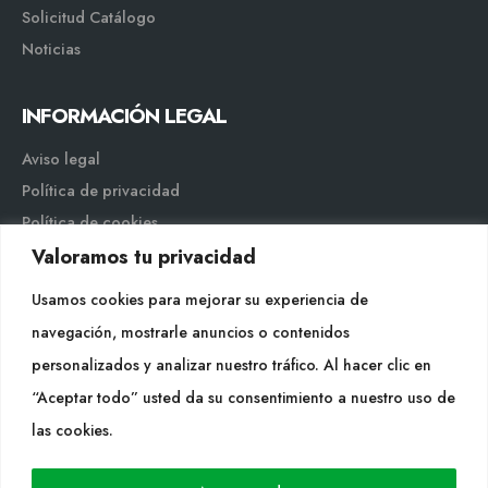
Solicitud Catálogo
Noticias
INFORMACIÓN LEGAL
Aviso legal
Política de privacidad
Política de cookies
Valoramos tu privacidad
Mapa web
Usamos cookies para mejorar su experiencia de
navegación, mostrarle anuncios o contenidos
personalizados y analizar nuestro tráfico. Al hacer clic en
“Aceptar todo” usted da su consentimiento a nuestro uso de
Cultidelta S.L. © 2023 Todos los derechos reservados. |
las cookies.
Diseño Web: Hitech Informática