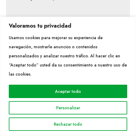
Valoramos tu privacidad
Usamos cookies para mejorar su experiencia de
navegación, mostrarle anuncios o contenidos
personalizados y analizar nuestro tráfico. Al hacer clic en
“Aceptar todo” usted da su consentimiento a nuestro uso de
Hunter i FX Luminaire
las cookies.
Imma Pedemonte i Vives
Aceptar todo
Personalizar
Formada com a enginyera agrònoma i amb una
àmplia experiència en projectes de sistemes de
Rechazar todo
regadiu, Imma Pedemonte treballa actualment en