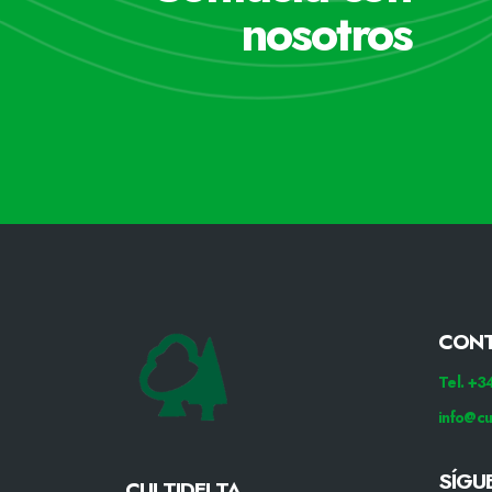
nosotros
CON
Tel. +
info@cu
SÍGU
CULTIDELTA