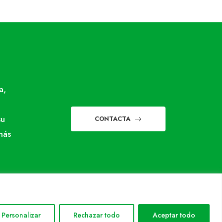
a,
su
CONTACTA
más
Personalizar
Rechazar todo
Aceptar todo