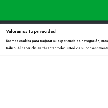
Valoramos tu privacidad
Usamos cookies para mejorar su experiencia de navegación, most
CON
tráfico. Al hacer clic en “Aceptar todo” usted da su consentimient
Tel. +
info@cu
SÍGU
CULTIDELTA
MEDITERRANEAN & NATIVE
PLANTS