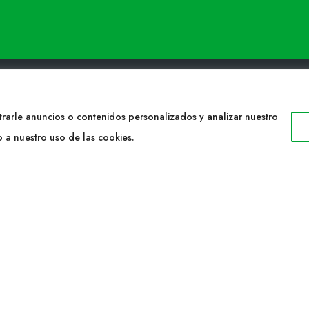
rarle anuncios o contenidos personalizados y analizar nuestro
TACTO
WEB
o a nuestro uso de las cookies.
34 977053013
Cultidelta
ltidelta.com
Áreas de trabajo
Especies
ENOS
Solicitud Catálogo
Noticias