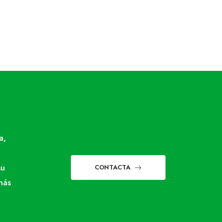
a,
su
CONTACTA
más