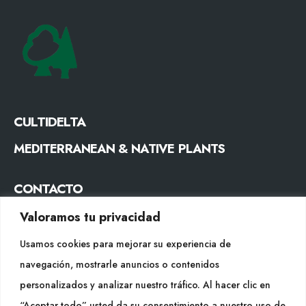
CULTIDELTA
MEDITERRANEAN & NATIVE PLANTS
CONTACTO
Tel. +34 977053013
Valoramos tu privacidad
info@cultidelta.com
Usamos cookies para mejorar su experiencia de
navegación, mostrarle anuncios o contenidos
SÍGUENOS
personalizados y analizar nuestro tráfico. Al hacer clic en
“Aceptar todo” usted da su consentimiento a nuestro uso de