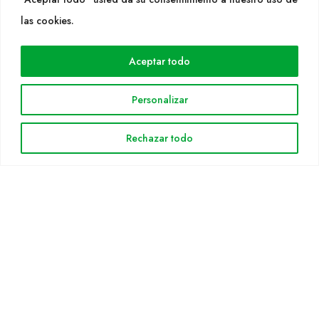
WEB
las cookies.
Cultidelta
Aceptar todo
Áreas de trabajo
Especies
Personalizar
Solicitud Catálogo
Noticias
Rechazar todo
INFORMACIÓN LEGAL
Aviso legal
Política de privacidad
Política de cookies
Mapa web