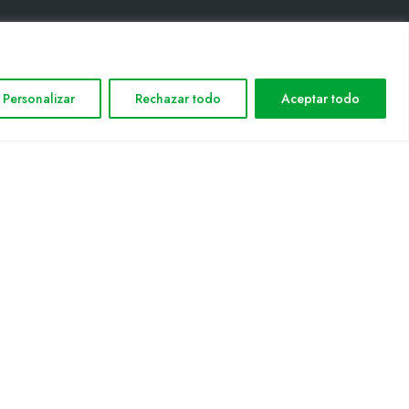
INFORMACIÓN LEGAL
Personalizar
Rechazar todo
Aceptar todo
Aviso legal
Política de privacidad
Política de cookies
Mapa web
nformática