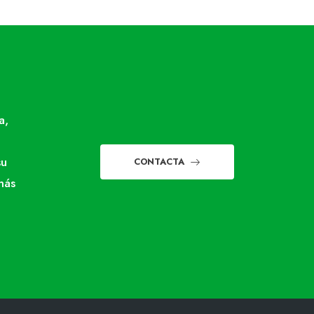
a,
su
CONTACTA
más