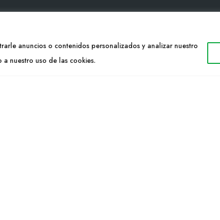
TACTO
WEB
rarle anuncios o contenidos personalizados y analizar nuestro
34 977053013
o a nuestro uso de las cookies.
Cultidelta
ltidelta.com
Áreas de trabajo
Especies
ENOS
Solicitud Catálogo
Noticias
a S.L. © 2023 Todos los derechos reservados. | Diseño Web: Hitech I