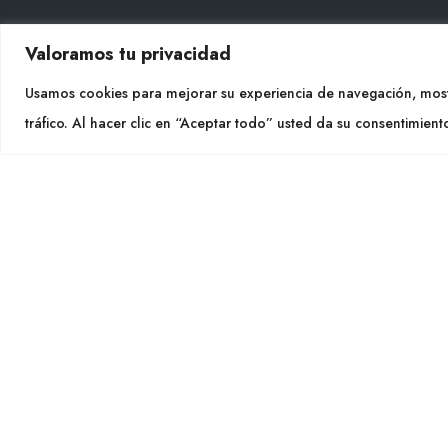
Valoramos tu privacidad
CON
Usamos cookies para mejorar su experiencia de navegación, most
Tel. +
tráfico. Al hacer clic en “Aceptar todo” usted da su consentimient
info@cu
SÍGU
CULTIDELTA
MEDITERRANEAN & NATIVE
PLANTS
Cultidelt