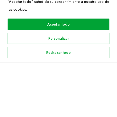
“Aceptar todo” usted da su consentimiento a nuestro uso de
WEB
las cookies.
Cultidelta
Aceptar todo
Áreas de trabajo
Especies
Personalizar
Solicitud Catálogo
Noticias
Rechazar todo
INFORMACIÓN LEGAL
Aviso legal
Política de privacidad
Política de cookies
Mapa web