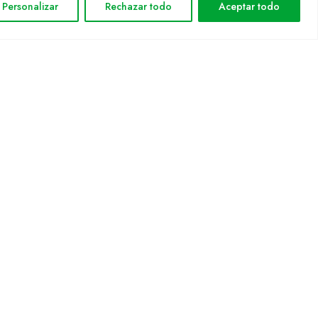
Personalizar
Rechazar todo
Aceptar todo
Política de privacidad
Política de cookies
Mapa web
nformática