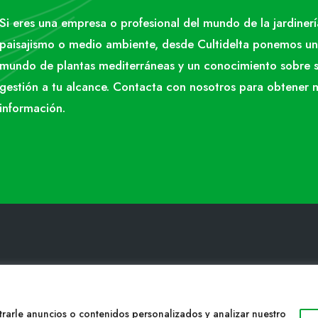
Si eres una empresa o profesional del mundo de la jardinerí
paisajismo o medio ambiente, desde Cultidelta ponemos un
mundo de plantas mediterráneas y un conocimiento sobre 
gestión a tu alcance. Contacta con nosotros para obtener 
información.
TACTO
WEB
34 977053013
Cultidelta
rarle anuncios o contenidos personalizados y analizar nuestro