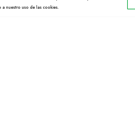
ltidelta.com
Áreas de trabajo
o a nuestro uso de las cookies.
Especies
ENOS
Solicitud Catálogo
Noticias
a S.L. © 2023 Todos los derechos reservados. | Diseño Web: Hitech I