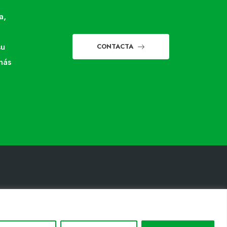
a,
su
CONTACTA
más
INFORMACIÓN LEGAL
Aviso legal