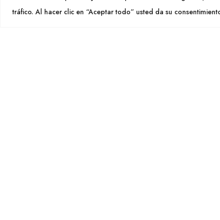
info@cu
tráfico. Al hacer clic en “Aceptar todo” usted da su consentimient
SÍGU
CULTIDELTA
MEDITERRANEAN & NATIVE
PLANTS
Cultidelt