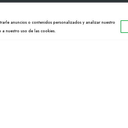
TACTO
WEB
rarle anuncios o contenidos personalizados y analizar nuestro
34 977053013
Cultidelta
o a nuestro uso de las cookies.
ltidelta.com
Áreas de trabajo
Especies
ENOS
Solicitud Catálogo
Noticias
a S.L. © 2023 Todos los derechos reservados. | Diseño Web: Hitech I