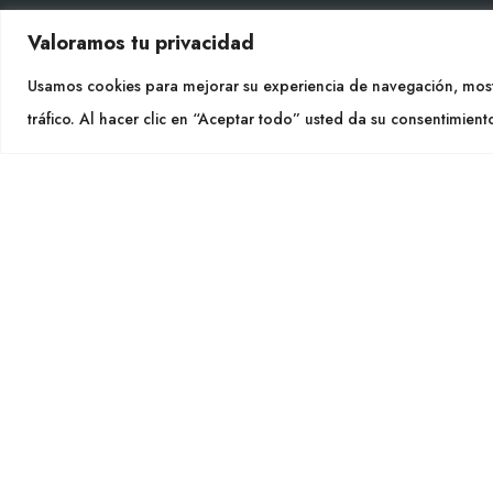
Valoramos tu privacidad
CON
Usamos cookies para mejorar su experiencia de navegación, most
Tel. +
tráfico. Al hacer clic en “Aceptar todo” usted da su consentimient
info@cu
SÍGU
CULTIDELTA
MEDITERRANEAN & NATIVE
PLANTS
Cultidelt