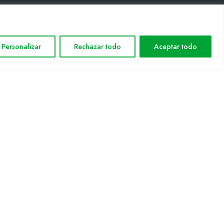
INFORMACIÓN LEGAL
Personalizar
Rechazar todo
Aceptar todo
Aviso legal
Política de privacidad
Política de cookies
Mapa web
nformática