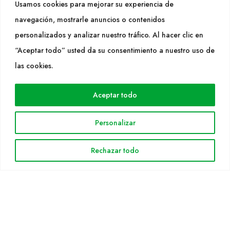
Usamos cookies para mejorar su experiencia de
info@cultidelta.com
navegación, mostrarle anuncios o contenidos
personalizados y analizar nuestro tráfico. Al hacer clic en
SÍGUENOS
“Aceptar todo” usted da su consentimiento a nuestro uso de
las cookies.
WEB
Aceptar todo
Cultidelta
Áreas de trabajo
Personalizar
Especies
Solicitud Catálogo
Rechazar todo
Noticias
INFORMACIÓN LEGAL
Aviso legal
Política de privacidad