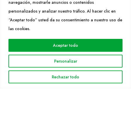
navegación, mostrarle anuncios o contenidos
SÍGUENOS
personalizados y analizar nuestro tráfico. Al hacer clic en
“Aceptar todo” usted da su consentimiento a nuestro uso de
las cookies.
WEB
Aceptar todo
Cultidelta
Áreas de trabajo
Personalizar
Especies
Solicitud Catálogo
Rechazar todo
Noticias
INFORMACIÓN LEGAL
Aviso legal
Política de privacidad
Política de cookies