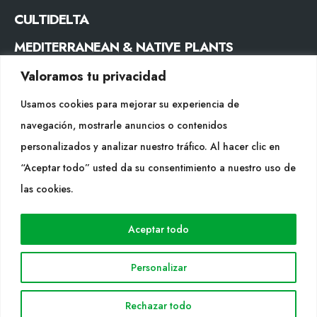
CULTIDELTA
MEDITERRANEAN & NATIVE PLANTS
Valoramos tu privacidad
CONTACTO
Usamos cookies para mejorar su experiencia de
Tel. +34 977053013
navegación, mostrarle anuncios o contenidos
info@cultidelta.com
personalizados y analizar nuestro tráfico. Al hacer clic en
“Aceptar todo” usted da su consentimiento a nuestro uso de
SÍGUENOS
las cookies.
WEB
Aceptar todo
Cultidelta
Personalizar
Áreas de trabajo
Especies
Rechazar todo