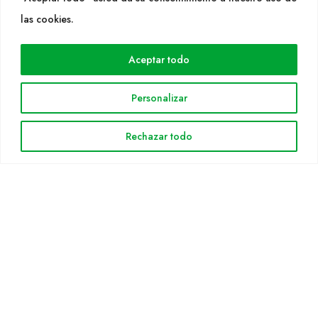
WEB
las cookies.
Cultidelta
Aceptar todo
Áreas de trabajo
Especies
Personalizar
Solicitud Catálogo
Noticias
Rechazar todo
INFORMACIÓN LEGAL
Aviso legal
Política de privacidad
Política de cookies
Mapa web