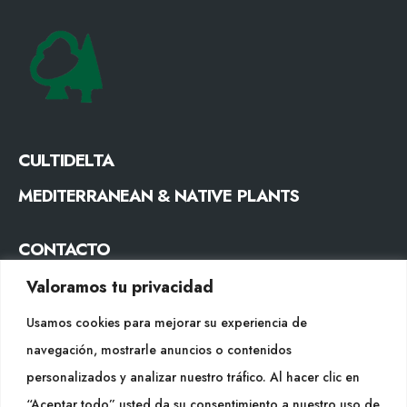
CULTIDELTA
MEDITERRANEAN & NATIVE PLANTS
CONTACTO
Tel. +34 977053013
Valoramos tu privacidad
info@cultidelta.com
Usamos cookies para mejorar su experiencia de
navegación, mostrarle anuncios o contenidos
SÍGUENOS
personalizados y analizar nuestro tráfico. Al hacer clic en
“Aceptar todo” usted da su consentimiento a nuestro uso de