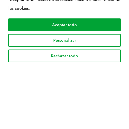
WEB
las cookies.
Cultidelta
Aceptar todo
Áreas de trabajo
Especies
Personalizar
Solicitud Catálogo
Noticias
Rechazar todo
INFORMACIÓN LEGAL
Aviso legal
Política de privacidad
Política de cookies
Mapa web