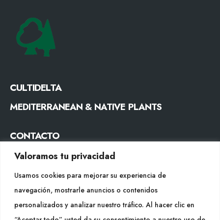
CULTIDELTA
MEDITERRANEAN & NATIVE PLANTS
CONTACTO
Tel. +34 977053013
Valoramos tu privacidad
info@cultidelta.com
Usamos cookies para mejorar su experiencia de
navegación, mostrarle anuncios o contenidos
SÍGUENOS
personalizados y analizar nuestro tráfico. Al hacer clic en
“Aceptar todo” usted da su consentimiento a nuestro uso de