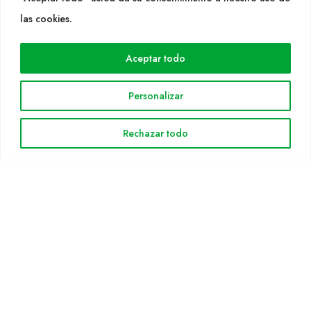
WEB
las cookies.
Cultidelta
Aceptar todo
Áreas de trabajo
Especies
Personalizar
Solicitud Catálogo
Noticias
Rechazar todo
INFORMACIÓN LEGAL
Aviso legal
Política de privacidad
Política de cookies
Mapa web