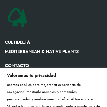
CULTIDELTA
MEDITERRANEAN & NATIVE PLANTS
CONTACTO
Tel. +34 977053013
Valoramos tu privacidad
info@cultidelta.com
Usamos cookies para mejorar su experiencia de
navegación, mostrarle anuncios o contenidos
SÍGUENOS
personalizados y analizar nuestro tráfico. Al hacer clic en
“Aceptar todo” usted da su consentimiento a nuestro uso de