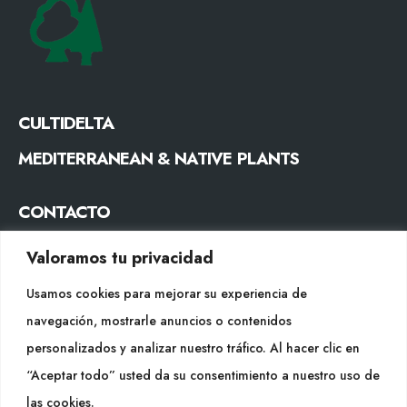
CULTIDELTA
MEDITERRANEAN & NATIVE PLANTS
CONTACTO
Tel. +34 977053013
Valoramos tu privacidad
info@cultidelta.com
Usamos cookies para mejorar su experiencia de
SÍGUENOS
navegación, mostrarle anuncios o contenidos
personalizados y analizar nuestro tráfico. Al hacer clic en
“Aceptar todo” usted da su consentimiento a nuestro uso de
WEB
las cookies.