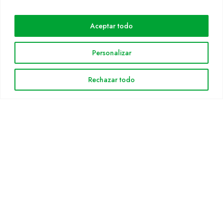
Cultidelta
Aceptar todo
Áreas de trabajo
Especies
Personalizar
Solicitud Catálogo
Noticias
Rechazar todo
INFORMACIÓN LEGAL
Aviso legal
Política de privacidad
Política de cookies
Mapa web