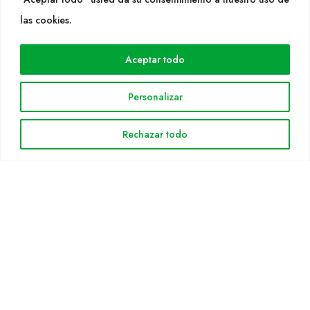
WEB
las cookies.
Cultidelta
Aceptar todo
Áreas de trabajo
Especies
Personalizar
Solicitud Catálogo
Noticias
Rechazar todo
INFORMACIÓN LEGAL
Aviso legal
Política de privacidad
Política de cookies
Mapa web