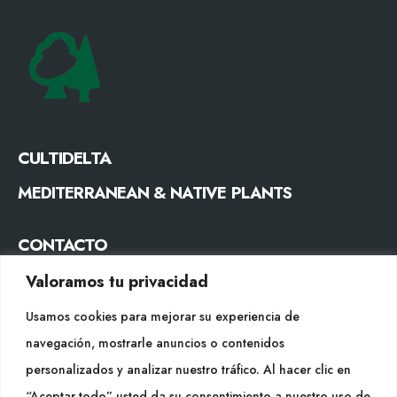
CULTIDELTA
MEDITERRANEAN & NATIVE PLANTS
CONTACTO
Tel. +34 977053013
Valoramos tu privacidad
info@cultidelta.com
Usamos cookies para mejorar su experiencia de
navegación, mostrarle anuncios o contenidos
SÍGUENOS
personalizados y analizar nuestro tráfico. Al hacer clic en
“Aceptar todo” usted da su consentimiento a nuestro uso de