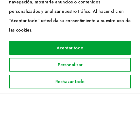
navegación, mostrarle anuncios o contenidos
SÍGUENOS
personalizados y analizar nuestro tráfico. Al hacer clic en
“Aceptar todo” usted da su consentimiento a nuestro uso de
las cookies.
WEB
Aceptar todo
Cultidelta
Áreas de trabajo
Personalizar
Especies
Solicitud Catálogo
Rechazar todo
Noticias
INFORMACIÓN LEGAL
Aviso legal
Política de privacidad
Política de cookies