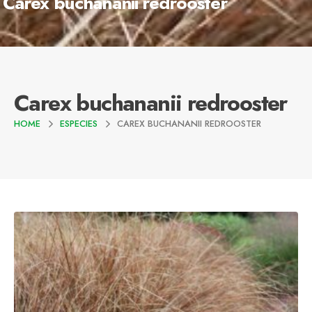
Carex buchananii redrooster
Carex buchananii redrooster
HOME
ESPECIES
CAREX BUCHANANII REDROOSTER