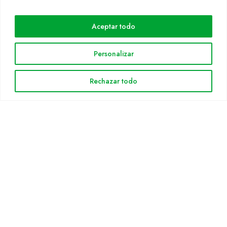
Cultidelta
Aceptar todo
Áreas de trabajo
Especies
Personalizar
Solicitud Catálogo
Noticias
Rechazar todo
INFORMACIÓN LEGAL
Aviso legal
Política de privacidad
Política de cookies
Mapa web