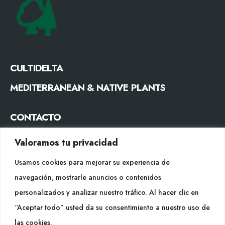
CULTIDELTA
MEDITERRANEAN & NATIVE PLANTS
CONTACTO
Tel. +34 977053013
Valoramos tu privacidad
info@cultidelta.com
Usamos cookies para mejorar su experiencia de
SÍGUENOS
navegación, mostrarle anuncios o contenidos
personalizados y analizar nuestro tráfico. Al hacer clic en
“Aceptar todo” usted da su consentimiento a nuestro uso de
WEB
las cookies.