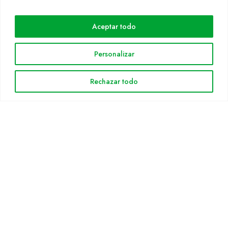
Cultidelta
Aceptar todo
Áreas de trabajo
Especies
Personalizar
Solicitud Catálogo
Noticias
Rechazar todo
INFORMACIÓN LEGAL
Aviso legal
Política de privacidad
Política de cookies
Mapa web