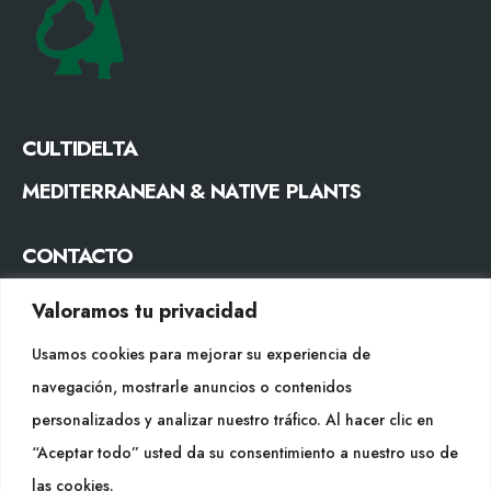
CULTIDELTA
MEDITERRANEAN & NATIVE PLANTS
CONTACTO
Tel. +34 977053013
Valoramos tu privacidad
info@cultidelta.com
Usamos cookies para mejorar su experiencia de
SÍGUENOS
navegación, mostrarle anuncios o contenidos
personalizados y analizar nuestro tráfico. Al hacer clic en
“Aceptar todo” usted da su consentimiento a nuestro uso de
WEB
las cookies.