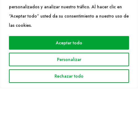
SÍGUENOS
personalizados y analizar nuestro tráfico. Al hacer clic en
“Aceptar todo” usted da su consentimiento a nuestro uso de
las cookies.
WEB
Cultidelta
Aceptar todo
Áreas de trabajo
Personalizar
Especies
Solicitud Catálogo
Rechazar todo
Noticias
INFORMACIÓN LEGAL
Aviso legal
Política de privacidad
Política de cookies
Mapa web