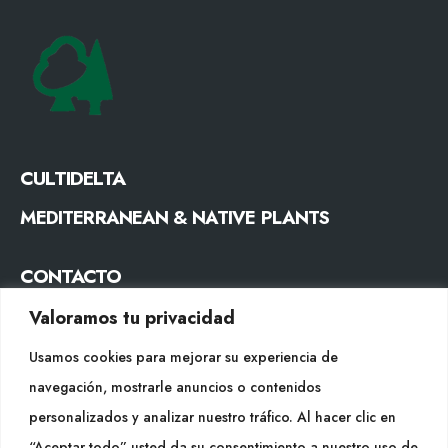
CULTIDELTA
MEDITERRANEAN & NATIVE PLANTS
CONTACTO
Tel. +34 977053013
Valoramos tu privacidad
info@cultidelta.com
Usamos cookies para mejorar su experiencia de
navegación, mostrarle anuncios o contenidos
SÍGUENOS
personalizados y analizar nuestro tráfico. Al hacer clic en
“Aceptar todo” usted da su consentimiento a nuestro uso de