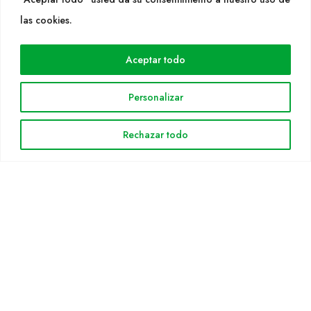
WEB
las cookies.
Cultidelta
Aceptar todo
Áreas de trabajo
Especies
Personalizar
Solicitud Catálogo
Noticias
Rechazar todo
INFORMACIÓN LEGAL
Aviso legal
Política de privacidad
Política de cookies
Mapa web