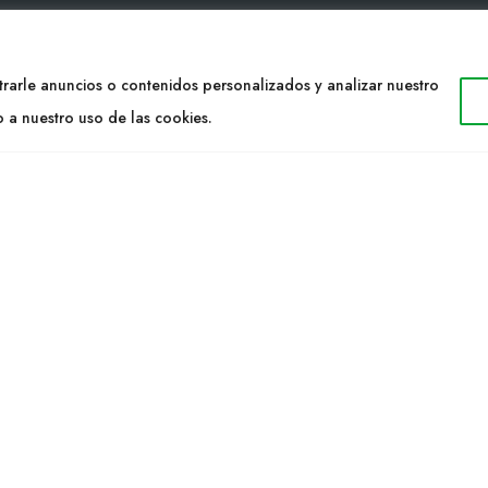
TACTO
WEB
rarle anuncios o contenidos personalizados y analizar nuestro
34 977053013
Cultidelta
o a nuestro uso de las cookies.
ltidelta.com
Áreas de trabajo
Especies
ENOS
Solicitud Catálogo
Noticias
a S.L. © 2023 Todos los derechos reservados. | Diseño Web: Hitech I