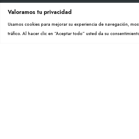
Valoramos tu privacidad
CON
Usamos cookies para mejorar su experiencia de navegación, most
Tel. +
tráfico. Al hacer clic en “Aceptar todo” usted da su consentimient
info@cu
SÍGU
CULTIDELTA
MEDITERRANEAN & NATIVE
PLANTS
Cultidelt