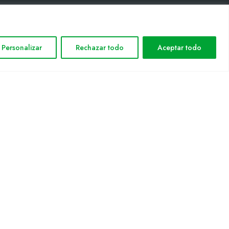
INFORMACIÓN LEGAL
Personalizar
Rechazar todo
Aceptar todo
Aviso legal
Política de privacidad
Política de cookies
Mapa web
nformática