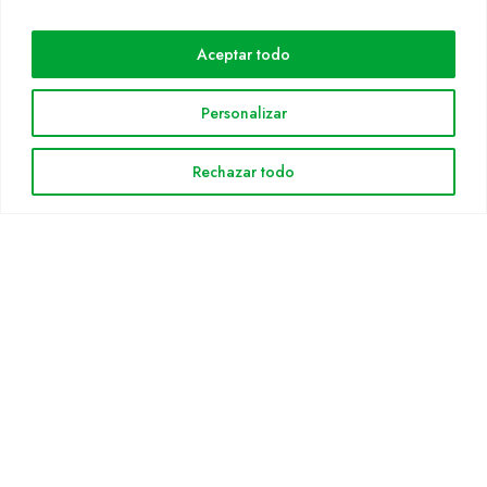
Cultidelta
Aceptar todo
Áreas de trabajo
Especies
Personalizar
Solicitud Catálogo
Noticias
Rechazar todo
INFORMACIÓN LEGAL
Aviso legal
Política de privacidad
Política de cookies
Mapa web