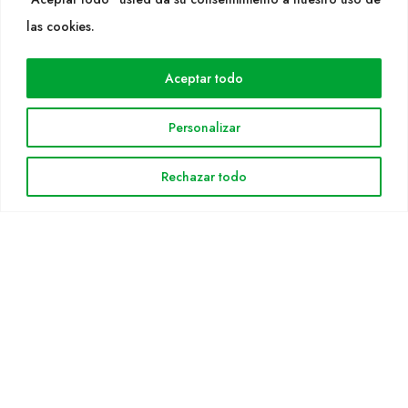
WEB
las cookies.
Cultidelta
Aceptar todo
Áreas de trabajo
Especies
Personalizar
Solicitud Catálogo
Noticias
Rechazar todo
INFORMACIÓN LEGAL
Aviso legal
Política de privacidad
Política de cookies
Mapa web