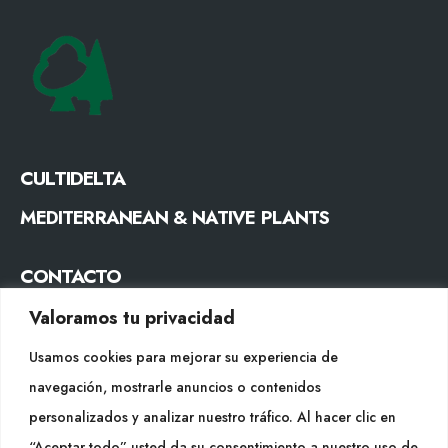
CULTIDELTA
MEDITERRANEAN & NATIVE PLANTS
CONTACTO
Tel. +34 977053013
Valoramos tu privacidad
info@cultidelta.com
Usamos cookies para mejorar su experiencia de
navegación, mostrarle anuncios o contenidos
SÍGUENOS
personalizados y analizar nuestro tráfico. Al hacer clic en
“Aceptar todo” usted da su consentimiento a nuestro uso de