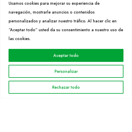
Usamos cookies para mejorar su experiencia de
info@cultidelta.com
navegación, mostrarle anuncios o contenidos
personalizados y analizar nuestro tráfico. Al hacer clic en
SÍGUENOS
“Aceptar todo” usted da su consentimiento a nuestro uso de
las cookies.
WEB
Aceptar todo
Cultidelta
Áreas de trabajo
Personalizar
Especies
Solicitud Catálogo
Rechazar todo
Noticias
INFORMACIÓN LEGAL
Aviso legal
Política de privacidad