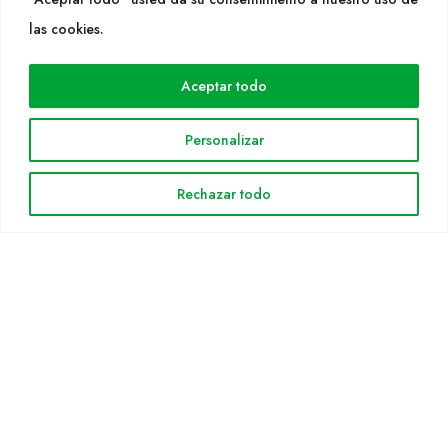
WEB
las cookies.
Cultidelta
Aceptar todo
Áreas de trabajo
Especies
Personalizar
Solicitud Catálogo
Noticias
Rechazar todo
INFORMACIÓN LEGAL
Aviso legal
Política de privacidad
Política de cookies
Mapa web