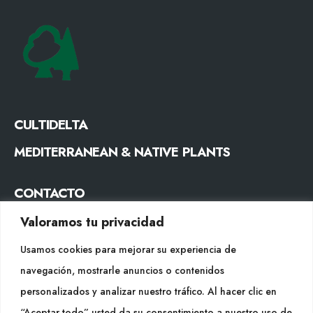
CULTIDELTA
MEDITERRANEAN & NATIVE PLANTS
CONTACTO
Tel. +34 977053013
Valoramos tu privacidad
info@cultidelta.com
Usamos cookies para mejorar su experiencia de
navegación, mostrarle anuncios o contenidos
SÍGUENOS
personalizados y analizar nuestro tráfico. Al hacer clic en
“Aceptar todo” usted da su consentimiento a nuestro uso de