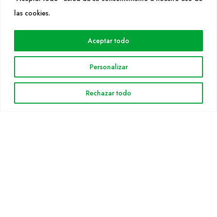
WEB
las cookies.
Cultidelta
Aceptar todo
Áreas de trabajo
Especies
Personalizar
Solicitud Catálogo
Noticias
Rechazar todo
INFORMACIÓN LEGAL
Aviso legal
Política de privacidad
Política de cookies
Mapa web