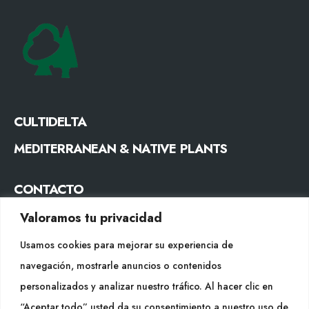
CULTIDELTA
MEDITERRANEAN & NATIVE PLANTS
CONTACTO
Tel. +34 977053013
Valoramos tu privacidad
info@cultidelta.com
Usamos cookies para mejorar su experiencia de
navegación, mostrarle anuncios o contenidos
SÍGUENOS
personalizados y analizar nuestro tráfico. Al hacer clic en
“Aceptar todo” usted da su consentimiento a nuestro uso de