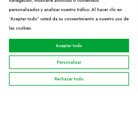
navegación, mostrarle anuncios o contenidos
SÍGUENOS
personalizados y analizar nuestro tráfico. Al hacer clic en
“Aceptar todo” usted da su consentimiento a nuestro uso de
las cookies.
WEB
Aceptar todo
Cultidelta
Áreas de trabajo
Personalizar
Especies
Solicitud Catálogo
Rechazar todo
Noticias
INFORMACIÓN LEGAL
Aviso legal
Política de privacidad
Política de cookies