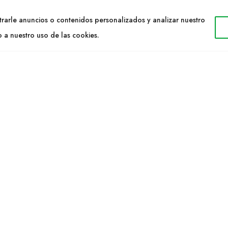
TACTO
WEB
rarle anuncios o contenidos personalizados y analizar nuestro
34 977053013
Cultidelta
o a nuestro uso de las cookies.
ltidelta.com
Áreas de trabajo
Especies
ENOS
Solicitud Catálogo
Noticias
a S.L. © 2023 Todos los derechos reservados. | Diseño Web: Hitech I