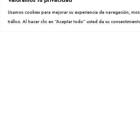
CON
Usamos cookies para mejorar su experiencia de navegación, most
Tel. +
tráfico. Al hacer clic en “Aceptar todo” usted da su consentimient
info@cu
SÍGU
CULTIDELTA
MEDITERRANEAN & NATIVE
PLANTS
Cultidelt