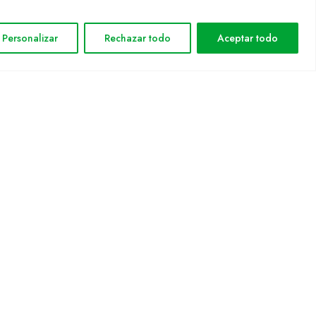
INFORMACIÓN LEGAL
Aviso legal
Personalizar
Rechazar todo
Aceptar todo
Política de privacidad
Política de cookies
Mapa web
nformática