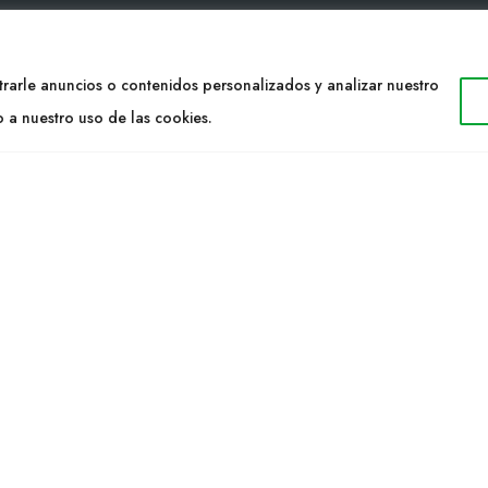
TACTO
WEB
rarle anuncios o contenidos personalizados y analizar nuestro
34 977053013
Cultidelta
o a nuestro uso de las cookies.
ltidelta.com
Áreas de trabajo
Especies
ENOS
Solicitud Catálogo
Noticias
a S.L. © 2023 Todos los derechos reservados. | Diseño Web: Hitech I