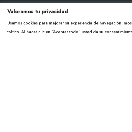
Valoramos tu privacidad
CON
Usamos cookies para mejorar su experiencia de navegación, most
Tel. +
tráfico. Al hacer clic en “Aceptar todo” usted da su consentimient
info@cu
SÍGU
CULTIDELTA
MEDITERRANEAN & NATIVE
PLANTS
Cultidelt