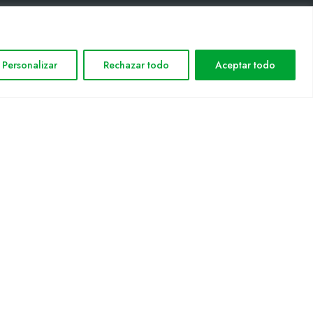
INFORMACIÓN LEGAL
Personalizar
Rechazar todo
Aceptar todo
Aviso legal
Política de privacidad
Política de cookies
Mapa web
nformática