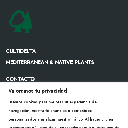
CULTIDELTA
MEDITERRANEAN & NATIVE PLANTS
CONTACTO
Tel. +34 977053013
Valoramos tu privacidad
info@cultidelta.com
Usamos cookies para mejorar su experiencia de
navegación, mostrarle anuncios o contenidos
SÍGUENOS
personalizados y analizar nuestro tráfico. Al hacer clic en
“Aceptar todo” usted da su consentimiento a nuestro uso de