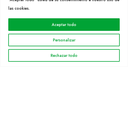
WEB
las cookies.
Cultidelta
Aceptar todo
Áreas de trabajo
Especies
Personalizar
Solicitud Catálogo
Noticias
Rechazar todo
INFORMACIÓN LEGAL
Aviso legal
Política de privacidad
Política de cookies
Mapa web