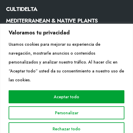
CULTIDELTA
MEDITERRANEAN & NATIVE PLANTS
Valoramos tu privacidad
CONTACTO
Usamos cookies para mejorar su experiencia de
Tel. +34 977053013
navegación, mostrarle anuncios o contenidos
info@cultidelta.com
personalizados y analizar nuestro tráfico. Al hacer clic en
“Aceptar todo” usted da su consentimiento a nuestro uso de
SÍGUENOS
las cookies.
Aceptar todo
WEB
Cultidelta
Personalizar
Áreas de trabajo
Especies
Rechazar todo