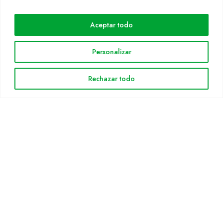
Cultidelta
Aceptar todo
Áreas de trabajo
Especies
Personalizar
Solicitud Catálogo
Noticias
Rechazar todo
INFORMACIÓN LEGAL
Aviso legal
Política de privacidad
Política de cookies
Mapa web