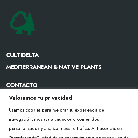
CULTIDELTA
MEDITERRANEAN & NATIVE PLANTS
CONTACTO
Tel. +34 977053013
Valoramos tu privacidad
info@cultidelta.com
Usamos cookies para mejorar su experiencia de
navegación, mostrarle anuncios o contenidos
SÍGUENOS
personalizados y analizar nuestro tráfico. Al hacer clic en
“Aceptar todo” usted da su consentimiento a nuestro uso de