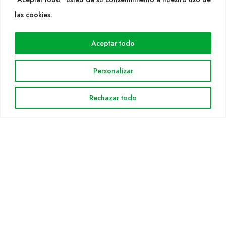
WEB
las cookies.
Cultidelta
Aceptar todo
Áreas de trabajo
Especies
Personalizar
Solicitud Catálogo
Noticias
Rechazar todo
INFORMACIÓN LEGAL
Aviso legal
Política de privacidad
Política de cookies
Mapa web