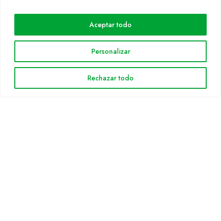
Cultidelta
Aceptar todo
Áreas de trabajo
Especies
Personalizar
Solicitud Catálogo
Noticias
Rechazar todo
INFORMACIÓN LEGAL
Aviso legal
Política de privacidad
Política de cookies
Mapa web