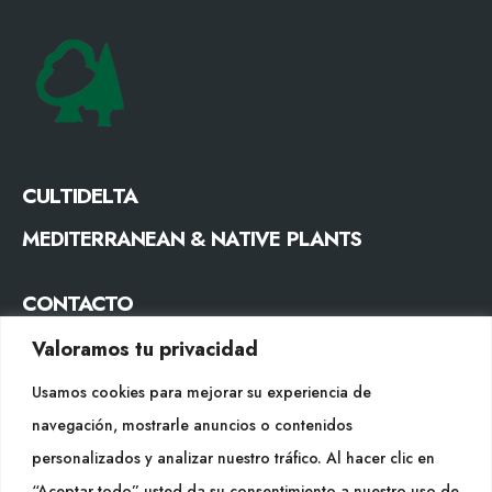
CULTIDELTA
MEDITERRANEAN & NATIVE PLANTS
CONTACTO
Tel. +34 977053013
Valoramos tu privacidad
info@cultidelta.com
Usamos cookies para mejorar su experiencia de
navegación, mostrarle anuncios o contenidos
SÍGUENOS
personalizados y analizar nuestro tráfico. Al hacer clic en
“Aceptar todo” usted da su consentimiento a nuestro uso de