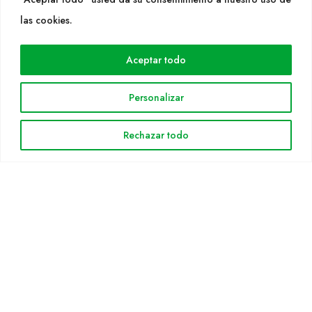
WEB
las cookies.
Cultidelta
Aceptar todo
Áreas de trabajo
Especies
Personalizar
Solicitud Catálogo
Noticias
Rechazar todo
INFORMACIÓN LEGAL
Aviso legal
Política de privacidad
Política de cookies
Mapa web