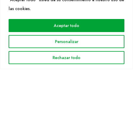
WEB
las cookies.
Cultidelta
Aceptar todo
Áreas de trabajo
Especies
Personalizar
Solicitud Catálogo
Noticias
Rechazar todo
INFORMACIÓN LEGAL
Aviso legal
Política de privacidad
Política de cookies
Mapa web