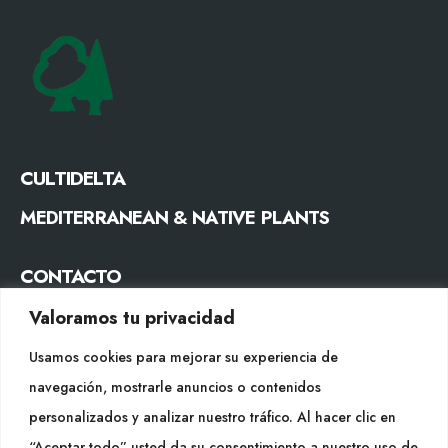
CULTIDELTA
MEDITERRANEAN & NATIVE PLANTS
CONTACTO
Tel. +34 977053013
Valoramos tu privacidad
info@cultidelta.com
Usamos cookies para mejorar su experiencia de
navegación, mostrarle anuncios o contenidos
SÍGUENOS
personalizados y analizar nuestro tráfico. Al hacer clic en
“Aceptar todo” usted da su consentimiento a nuestro uso de