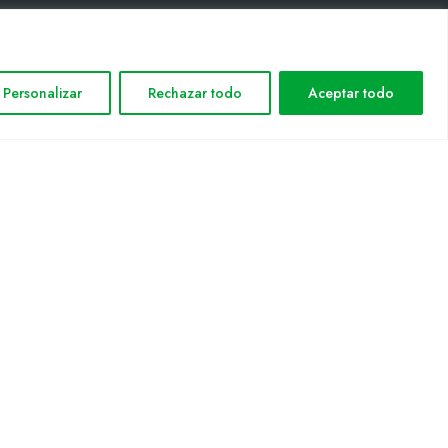
INFORMACIÓN LEGAL
Personalizar
Rechazar todo
Aceptar todo
Aviso legal
Política de privacidad
Política de cookies
Mapa web
nformática