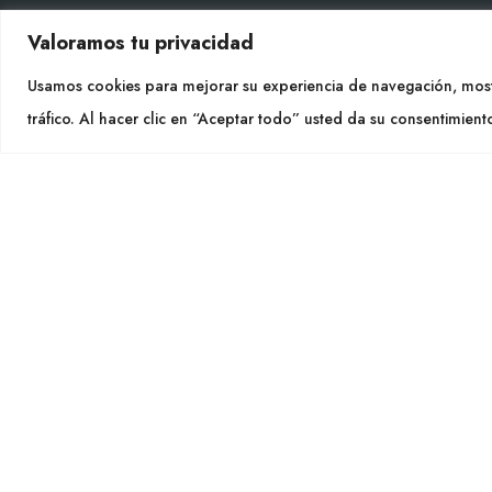
Valoramos tu privacidad
CON
Usamos cookies para mejorar su experiencia de navegación, most
Tel. +
tráfico. Al hacer clic en “Aceptar todo” usted da su consentimient
info@cu
SÍGU
CULTIDELTA
MEDITERRANEAN & NATIVE
PLANTS
Cultidelt