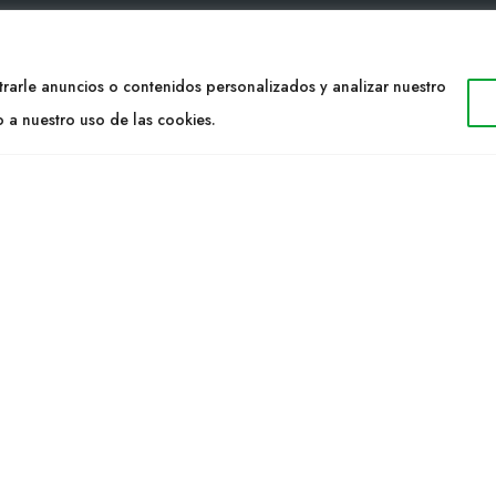
TACTO
WEB
rarle anuncios o contenidos personalizados y analizar nuestro
34 977053013
Cultidelta
o a nuestro uso de las cookies.
ltidelta.com
Áreas de trabajo
Especies
ENOS
Solicitud Catálogo
Noticias
a S.L. © 2023 Todos los derechos reservados. | Diseño Web: Hitech I