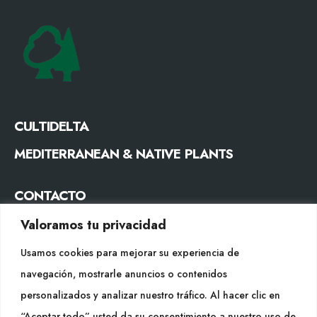
CULTIDELTA
MEDITERRANEAN & NATIVE PLANTS
CONTACTO
Tel. +34 977053013
Valoramos tu privacidad
info@cultidelta.com
Usamos cookies para mejorar su experiencia de
navegación, mostrarle anuncios o contenidos
SÍGUENOS
personalizados y analizar nuestro tráfico. Al hacer clic en
“Aceptar todo” usted da su consentimiento a nuestro uso de