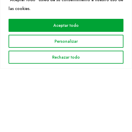
WEB
las cookies.
Cultidelta
Aceptar todo
Áreas de trabajo
Especies
Personalizar
Solicitud Catálogo
Noticias
Rechazar todo
INFORMACIÓN LEGAL
Aviso legal
Política de privacidad
Política de cookies
Mapa web