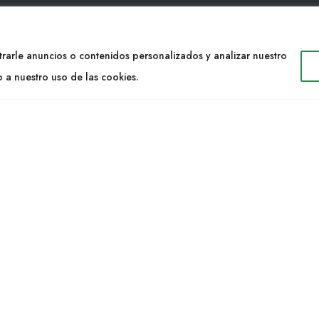
TACTO
WEB
rarle anuncios o contenidos personalizados y analizar nuestro
34 977053013
Cultidelta
o a nuestro uso de las cookies.
ltidelta.com
Áreas de trabajo
Especies
ENOS
Solicitud Catálogo
Noticias
a S.L. © 2023 Todos los derechos reservados. | Diseño Web: Hitech I