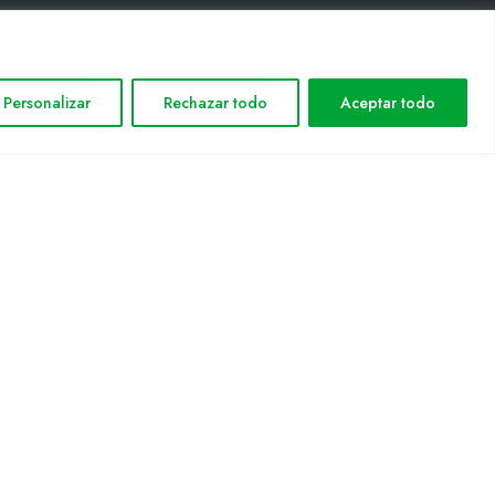
INFORMACIÓN LEGAL
Personalizar
Rechazar todo
Aceptar todo
Aviso legal
Política de privacidad
Política de cookies
Mapa web
nformática