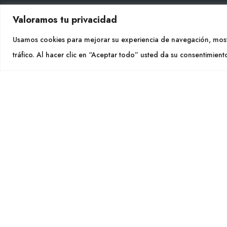
Valoramos tu privacidad
CON
Usamos cookies para mejorar su experiencia de navegación, most
Tel. +
tráfico. Al hacer clic en “Aceptar todo” usted da su consentimient
info@cu
SÍGU
CULTIDELTA
MEDITERRANEAN & NATIVE
PLANTS
Cultidelt