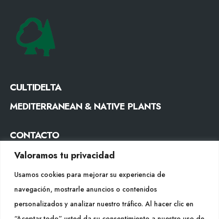
CULTIDELTA
MEDITERRANEAN & NATIVE PLANTS
CONTACTO
Tel. +34 977053013
Valoramos tu privacidad
info@cultidelta.com
Usamos cookies para mejorar su experiencia de
navegación, mostrarle anuncios o contenidos
SÍGUENOS
personalizados y analizar nuestro tráfico. Al hacer clic en
“Aceptar todo” usted da su consentimiento a nuestro uso de