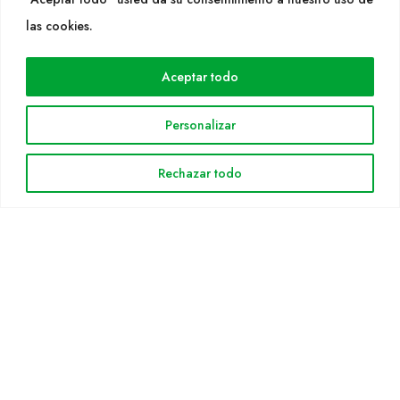
WEB
las cookies.
Cultidelta
Aceptar todo
Áreas de trabajo
Especies
Personalizar
Solicitud Catálogo
Noticias
Rechazar todo
INFORMACIÓN LEGAL
Aviso legal
Política de privacidad
Política de cookies
Mapa web