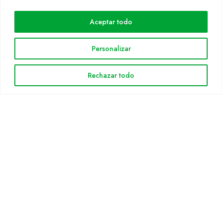
SÍGUENOS
Aceptar todo
WEB
Personalizar
Cultidelta
Rechazar todo
Áreas de trabajo
Especies
Solicitud Catálogo
Noticias
INFORMACIÓN LEGAL
Aviso legal
Política de privacidad
Política de cookies
Mapa web