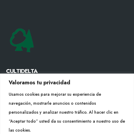
CULTIDELTA
Valoramos tu privacidad
MEDITERRANEAN & NATIVE PLANTS
Usamos cookies para mejorar su experiencia de
CONTACTO
navegación, mostrarle anuncios o contenidos
Tel. +34 977053013
personalizados y analizar nuestro tráfico. Al hacer clic en
info@cultidelta.com
“Aceptar todo” usted da su consentimiento a nuestro uso de
las cookies.