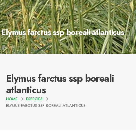
Elymus farctus ssp boreali atlanticus
Elymus farctus ssp boreali
atlanticus
HOME
ESPECIES
ELYMUS FARCTUS SSP BOREALI ATLANTICUS