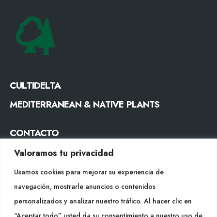
CULTIDELTA
MEDITERRANEAN & NATIVE PLANTS
CONTACTO
Tel. +34 977053013
Valoramos tu privacidad
info@cultidelta.com
Usamos cookies para mejorar su experiencia de
navegación, mostrarle anuncios o contenidos
SÍGUENOS
personalizados y analizar nuestro tráfico. Al hacer clic en
“Aceptar todo” usted da su consentimiento a nuestro uso de