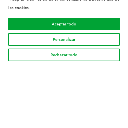
WEB
las cookies.
Cultidelta
Aceptar todo
Áreas de trabajo
Especies
Personalizar
Solicitud Catálogo
Noticias
Rechazar todo
INFORMACIÓN LEGAL
Aviso legal
Política de privacidad
Política de cookies
Mapa web