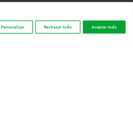
INFORMACIÓN LEGAL
Personalizar
Rechazar todo
Aceptar todo
Aviso legal
Política de privacidad
Política de cookies
Mapa web
nformática