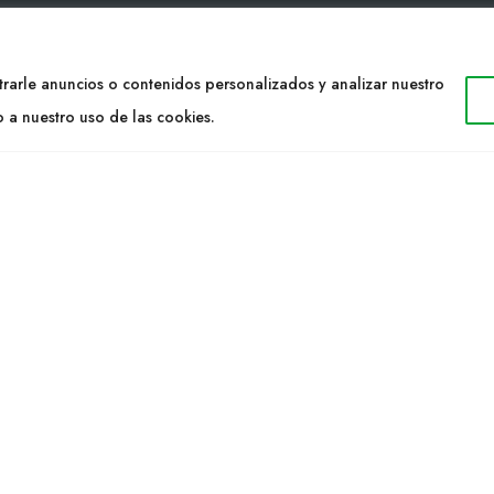
TACTO
WEB
rarle anuncios o contenidos personalizados y analizar nuestro
34 977053013
Cultidelta
o a nuestro uso de las cookies.
ltidelta.com
Áreas de trabajo
Especies
ENOS
Solicitud Catálogo
Noticias
a S.L. © 2023 Todos los derechos reservados. | Diseño Web: Hitech I