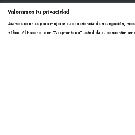
Valoramos tu privacidad
CON
Usamos cookies para mejorar su experiencia de navegación, most
Tel. +
tráfico. Al hacer clic en “Aceptar todo” usted da su consentimient
info@cu
SÍGU
CULTIDELTA
MEDITERRANEAN & NATIVE
PLANTS
Cultidelt