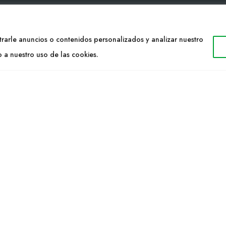
TACTO
WEB
rarle anuncios o contenidos personalizados y analizar nuestro
34 977053013
Cultidelta
o a nuestro uso de las cookies.
ltidelta.com
Áreas de trabajo
Especies
ENOS
Solicitud Catálogo
Noticias
a S.L. © 2023 Todos los derechos reservados. | Diseño Web: Hitech I