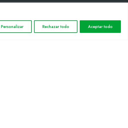
INFORMACIÓN LEGAL
Personalizar
Rechazar todo
Aceptar todo
Aviso legal
Política de privacidad
Política de cookies
Mapa web
nformática