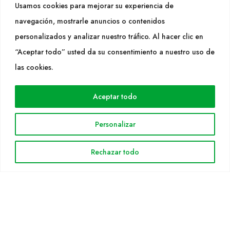
Usamos cookies para mejorar su experiencia de
info@cultidelta.com
navegación, mostrarle anuncios o contenidos
personalizados y analizar nuestro tráfico. Al hacer clic en
SÍGUENOS
“Aceptar todo” usted da su consentimiento a nuestro uso de
las cookies.
WEB
Aceptar todo
Cultidelta
Áreas de trabajo
Personalizar
Especies
Solicitud Catálogo
Rechazar todo
Noticias
INFORMACIÓN LEGAL
Aviso legal
Política de privacidad