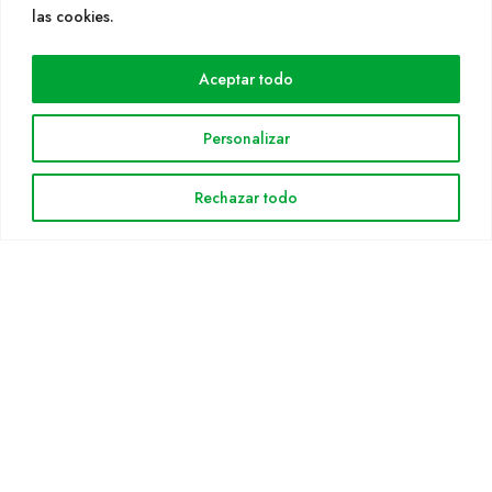
WEB
las cookies.
Cultidelta
Aceptar todo
Áreas de trabajo
Especies
Personalizar
Solicitud Catálogo
Noticias
Rechazar todo
INFORMACIÓN LEGAL
Aviso legal
Política de privacidad
Política de cookies
Mapa web